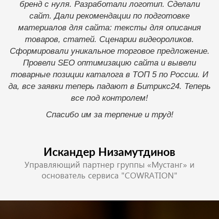
бренд с нуля. Разработали логотип. Сделали
получился не очень удобный дизайн. Но со второго
сайт. Дали рекомендации по подготовке
- все получилось! И получилось очень хорошо. Надо
материалов для сайта: тексты для описания
было сразу к их советам прислушиваться, а не
товаров, статей. Сценарии видеороликов.
настаивать на своих идеях. Также ими была
Сформировали уникальное торговое предложение.
реализована идея проекта интернет площадки по
Провели SEO оптимизацию сайта и вывели
продаже вертолетов, как новых так и ресурсных.
товарные позиции каталога в ТОП 5 по России. И
Настроили коробку Битрикс24. Регистрация
да, все заявки теперь падают в Битрикс24. Теперь
заявок и времени полетов. Сняли много
все под контролем!
головняков. Оперативно осуществляют
Спасибо им за терпение и труд!
техническую поддержку. Одним словом,
рекомендую!
Искандер Низамутдинов
Управляющий партнер группы «Мустанг» и
основатель сервиса "COWRATION"