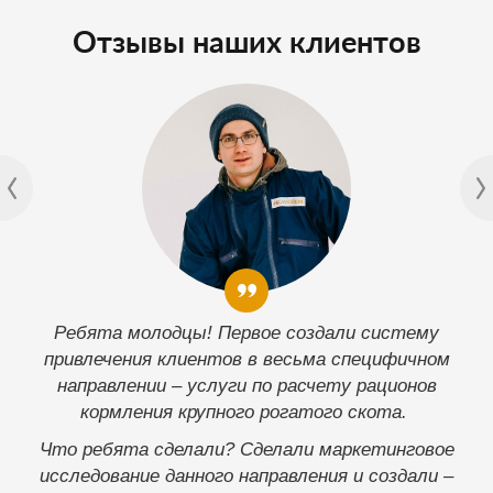
Отзывы наших клиентов
Что можно сказать? Ребята работают. И
Ребята молодцы! Первое создали систему
работают качественно. После приобретения мной
привлечения клиентов в весьма специфичном
вертолетного клуба «Аэросоюз» потребовалась
направлении – услуги по расчету рационов
кормления крупного рогатого скота.
реконструкция сайта клуба. Друзья
порекомендовали мне их команду. Вместе
Что ребята сделали? Сделали маркетинговое
работаем почти 4 года. За это время произведена
исследование данного направления и создали –
реконструкция сайта клуба – два раза. Первый раз