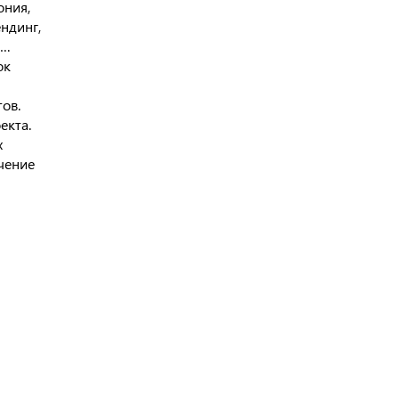
ония,
ендинг,
 …
ок
тов.
екта.
х
чение