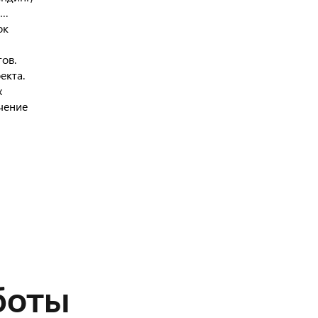
 …
ок
тов.
екта.
х
чение
боты