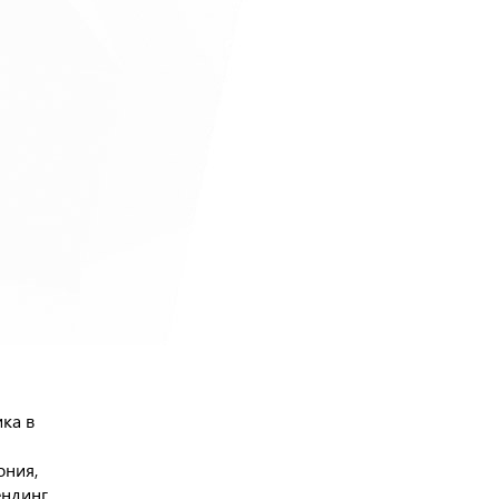
ка в
ония,
ендинг,