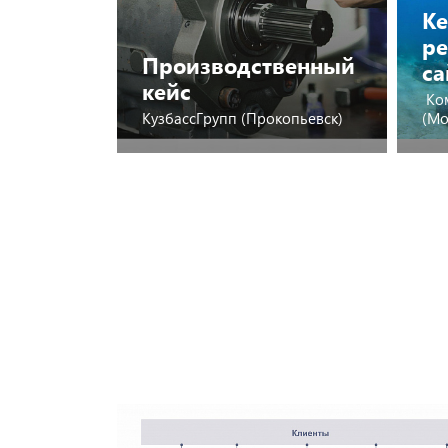
Ке
ре
Производственный
са
кейс
Ком
КузбассГрупп (Прокопьевск)
(Мо
Посмотреть