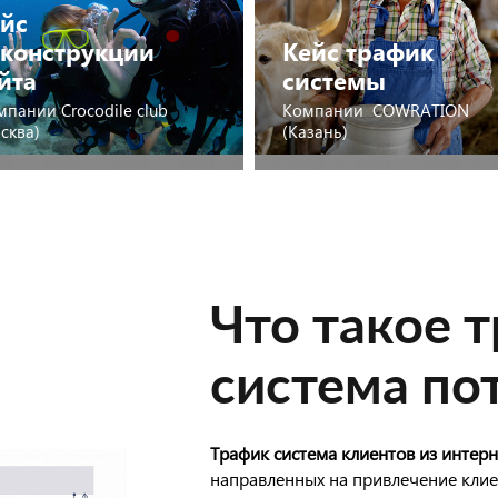
йс
конструкции
Кейс трафик
йта
системы
пании Crocodile club
Компании COWRATION
сква)
(Казань)
Посмотреть
Посмотреть
Что такое т
система по
Трафик система клиентов из интер
направленных на привлечение кли