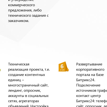
коммерческого
предложения, либо
технического задания с
заказчиком.
Техническая
Развертывание
реализация проекта, т.е.
корпоративного
создание контентных
портала на базе
единиц –
Битрикс24.
многостраничный сайт,
Подключение
лендинг, опросник,
источников трафи
аккаунты в социальных
контакт центр
сетях, агрегаторах
Битрикс24: телеф
объявлений. Настройка
сайт, опросник, л