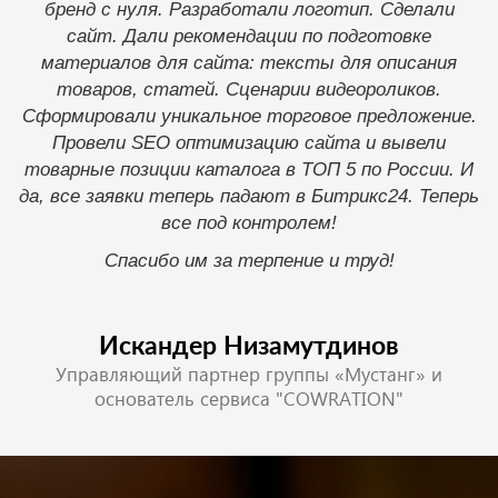
бренд с нуля. Разработали логотип. Сделали
получился не очень удобный дизайн. Но со второго
сайт. Дали рекомендации по подготовке
- все получилось! И получилось очень хорошо. Надо
материалов для сайта: тексты для описания
было сразу к их советам прислушиваться, а не
товаров, статей. Сценарии видеороликов.
настаивать на своих идеях. Также ими была
Сформировали уникальное торговое предложение.
реализована идея проекта интернет площадки по
Провели SEO оптимизацию сайта и вывели
продаже вертолетов, как новых так и ресурсных.
товарные позиции каталога в ТОП 5 по России. И
Настроили коробку Битрикс24. Регистрация
да, все заявки теперь падают в Битрикс24. Теперь
заявок и времени полетов. Сняли много
все под контролем!
головняков. Оперативно осуществляют
Спасибо им за терпение и труд!
техническую поддержку. Одним словом,
рекомендую!
Искандер Низамутдинов
Управляющий партнер группы «Мустанг» и
основатель сервиса "COWRATION"