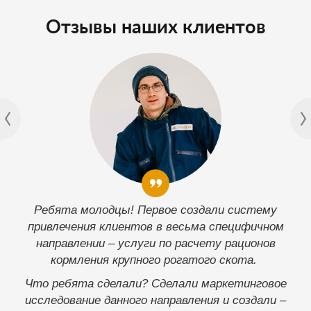
Отзывы наших клиентов
Что можно сказать? Ребята работают. И
Ребята молодцы! Первое создали систему
работают качественно. После приобретения мной
привлечения клиентов в весьма специфичном
вертолетного клуба «Аэросоюз» потребовалась
направлении – услуги по расчету рационов
кормления крупного рогатого скота.
реконструкция сайта клуба. Друзья
порекомендовали мне их команду. Вместе
Что ребята сделали? Сделали маркетинговое
работаем почти 4 года. За это время произведена
исследование данного направления и создали –
реконструкция сайта клуба – два раза. Первый раз