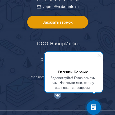
vopros@naborinfo.ru
Заказать звонок
ООО НаборИнфо
ИНН: 4223062382
ОГРН: 1144223000030
Евгений Борзых
Обработка персональных данных
Здравствуйте! Готов помочь
вам. Напишите мне, если у
вас появятся вопросы.