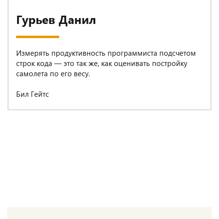
Гурьев Данил
Измерять продуктивность программиста подсчетом
строк кода — это так же, как оценивать постройку
самолета по его весу.
Бил Гейтс
Приглашаем в команду
Станьте частью нашей креативной, позитиной и
профессиональной команды единомышленников. Чай и
печеньки для всех сотрудников бесплатны!